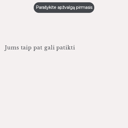
Parašykite apžvalgą pirmasis
Jums taip pat gali patikti
Safyro dildė Credo
Pop Art CRE18012, 6"
Credo
€4.00
€