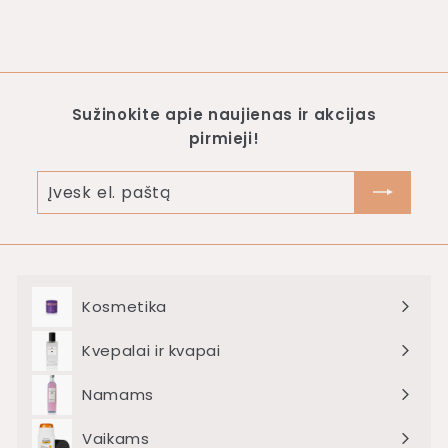
4
.
0
0
Sužinokite apie naujienas ir akcijas
pirmieji!
Įvesk
el.
paštą
Kosmetika
Išskleisti
meniu
Kvepalai ir kvapai
Išskleisti
meniu
Namams
Išskleisti
meniu
Vaikams