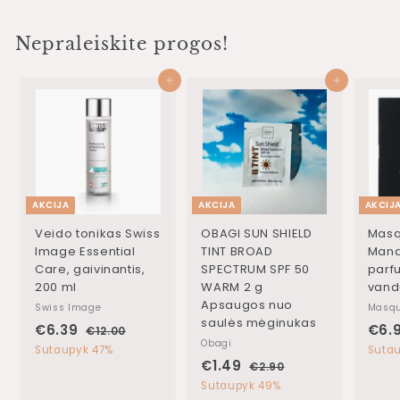
Nepraleiskite progos!
Į krepšelį
Į krepšelį
AKCIJA
AKCIJA
AKCIJ
Veido tonikas Swiss
OBAGI SUN SHIELD
Masq
Image Essential
TINT BROAD
Mand
Care, gaivinantis,
SPECTRUM SPF 50
parf
200 ml
WARM 2 g
vand
Apsaugos nuo
Swiss Image
Masqu
saulės mėginukas
K
Į
K
€6.39
€
€6.
€12.00
€
Obagi
a
p
a
1
6
Sutaupyk 47%
Suta
i
r
K
Į
i
2
€1.49
€
€2.90
€
.
.
n
a
a
p
n
2
1
Sutaupyk 49%
3
0
a
s
i
r
a
.