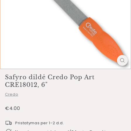
Safyro dildė Credo Pop Art
CRE18012, 6"
Credo
Įprasta
€4.00
€4.00
kaina
Pristatymas per 1-2 d.d.