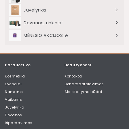
Juvelyrika
Dovanos, rinkiniai
MĖNESIO AKCIJOS 🔥
Išskleisti
meniu
Parduotuvė
Beautychest
Kosmetika
Kontaktai
Kvepalai
Bendradarbiavimas
Namams
Atsiskaitymo būdai
Vaikams
Juvelyrika
Dovanos
Išpardavimas