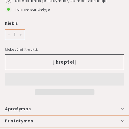
Nemokamas pristatymas*/24 mėn. Garantija
Turime sandėlyje
Kiekis
−
+
Mokesčiai įtraukti.
Į krepšelį
Aprašymas
Pristatymas