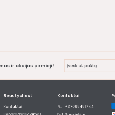
Įvesk
nas ir akcijas pirmieji!
el.
paštą
Beautychest
Kontaktai
P
Kontaktai
+37065451744
Bendradarbiavimas
Susisiekite