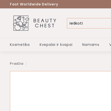
Eiti
Fast Worldwide Delivery
į
Pristabdyti
turinį
B
skaidrių
peržiūrą
e
a
u
Kosmetika
Kvepalai ir kvapai
Namams
t
y
c
Pradžia
/
h
e
s
t