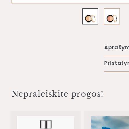
Aprašy
Pristat
Nepraleiskite progos!