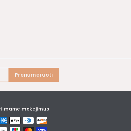
Prenumeruoti
riimame mokėjimus